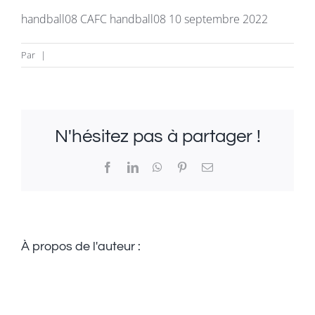
La revue
handball08 CAFC handball08 10 septembre 2022
Newsletter
Par
|
FAQ
N'hésitez pas à partager !
Infos & Contacts
Facebook
LinkedIn
WhatsApp
Pinterest
Email
À propos de l'auteur :