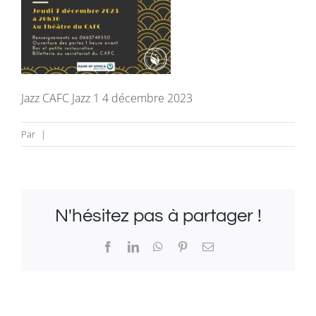
La revue
Newsletter
Jazz CAFC Jazz 1 4 décembre 2023
FAQ
Par
|
Infos & Contacts
N'hésitez pas à partager !
Facebook
LinkedIn
WhatsApp
Pinterest
Email