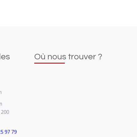
les
Où nous trouver ?
h
m
1200
25 97 79