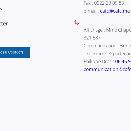
Fax : 0522 23 09 83
e
e-mail :
cafc@cafc.ma
ter
Affichage : Mme Chapo
321 587
Communication, évène
fos & Contacts
expositions & partenari
Philippe Broc :
06 45 
communication@caf