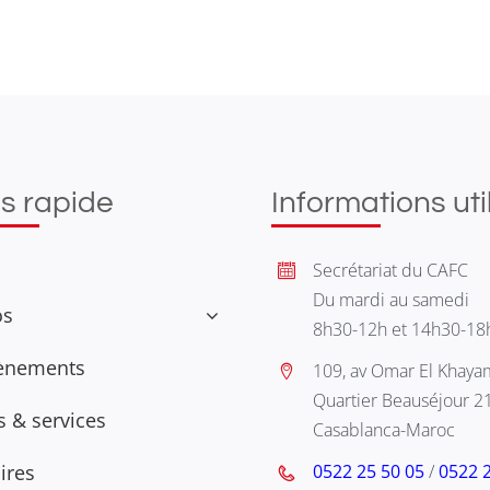
s rapide
Informations uti
Secrétariat du CAFC
Du mardi au samedi
os
8h30-12h et 14h30-18
ènements
109, av Omar El Khaya
Quartier Beauséjour 2
és & services
Casablanca-Maroc
ires
0522 25 50 05
/
0522 