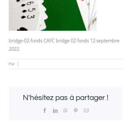
La revue
Newsletter
bridge-02-fonds CAFC bridge 02 fonds 12 septembre
FAQ
2022
Infos & Contacts
Par
|
N'hésitez pas à partager !
Facebook
LinkedIn
WhatsApp
Pinterest
Email