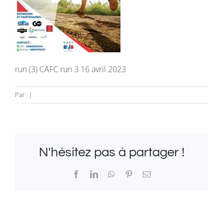
La revue
Newsletter
run (3) CAFC run 3 16 avril 2023
FAQ
Par
|
Infos & Contacts
N'hésitez pas à partager !
Facebook
LinkedIn
WhatsApp
Pinterest
Email