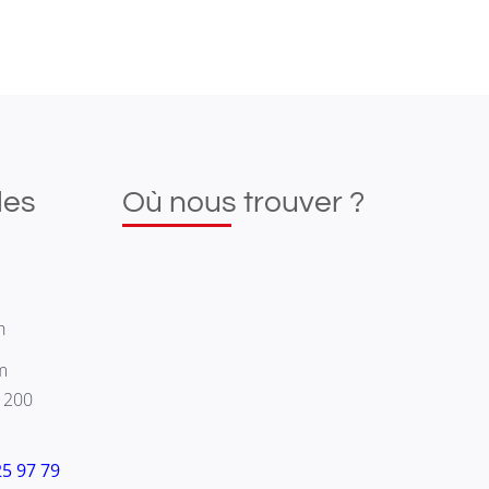
les
Où nous trouver ?
h
m
1200
25 97 79