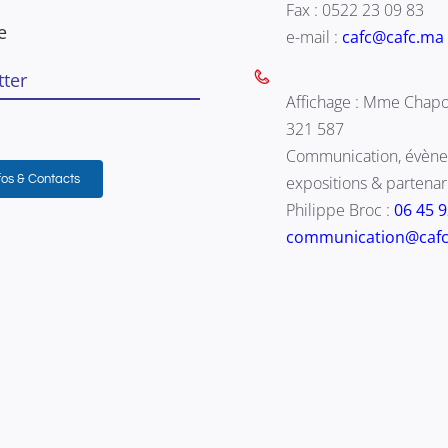
Fax : 0522 23 09 83
e
e-mail :
cafc@cafc.ma
ter
Affichage : Mme Chapo
321 587
Communication, évène
fos & Contacts
expositions & partenari
Philippe Broc :
06 45 
communication@caf