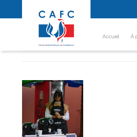
Passer
au
contenu
Accueil
À 