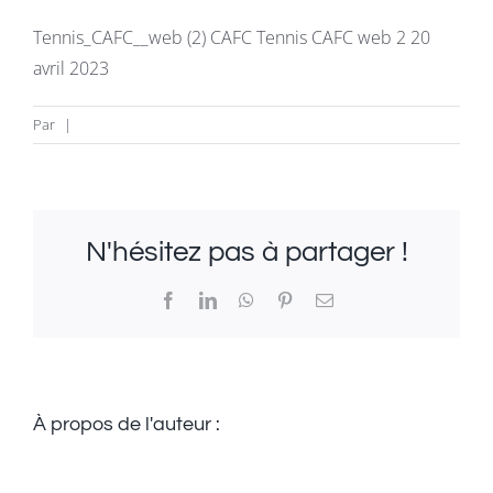
La revue
Tennis_CAFC__web (2) CAFC Tennis CAFC web 2 20
avril 2023
Newsletter
Par
|
FAQ
Infos & Contacts
N'hésitez pas à partager !
Facebook
LinkedIn
WhatsApp
Pinterest
Email
À propos de l'auteur :